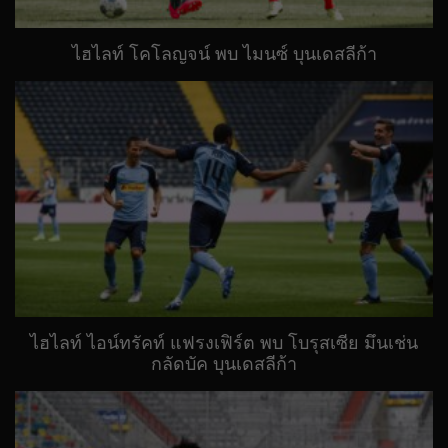
ไฮไลท์ โคโลญจน์ พบ ไมนซ์ บุนเดสลีก้า
ไฮไลท์ ไอน์ทรัคท์ แฟรงเฟิร์ต พบ โบรุสเซีย มึนเช่น
กลัดบัค บุนเดสลีก้า