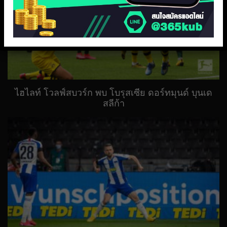
ไฮไลท์ โวลฟ์สบวร์ก พบ โบรุสเซีย ดอร์ทมุนด์ บุนเด
สลีก้า