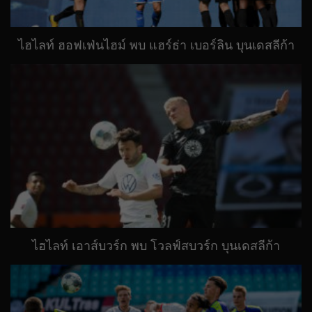
ไฮไลท์ ฮอฟเฟ่นไฮม์ พบ แฮร์ธ่า เบอร์ลิน บุนเดสลีก้า
ไฮไลท์ เอาส์บวร์ก พบ โวลฟ์สบวร์ก บุนเดสลีก้า