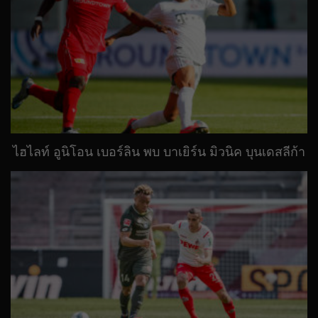
ไฮไลท์ อูนิโอน เบอร์ลิน พบ บาเยิร์น มิวนิค บุนเดสลีก้า