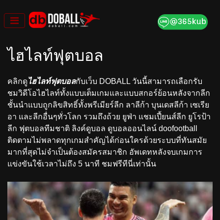
Skip
to
content
×
ไฮไลท์ฟุตบอล
คลิกดู
ไฮไลท์ฟุตบอล
กับเว็บ DOBALL วันนี้สามารถเลือกรับ
ชมวิดีโอไฮไลท์ทั้งแบบเต็มเกมและแบบสกอร์ย้อนหลังจากลีก
ชั้นนำแบบถูกลิขสิทธิ์ทั้งพรีเมียร์ลีก ลาลีก้า บุนเดสลีก้า เซเรีย
อา และลีกอื่นๆทั่วโลก รวมถึงถ้วย ยูฟ่า แชมเปี้ยนส์ลีก ยูโรป้า
ลีก ฟุตบอลทีมชาติ
ลิงค์ดูบอล ดูบอลออนไลน์ doofootball
ติดตามไม่พลาดทุกเกมสำคัญได้ก่อนใครด้วยระบบที่ทันสมัย
มากที่สุดไม่จำเป็นต้องสมัครสมาชิก อัพเดทหลังจบเกมการ
แข่งขันใช้เวลาไม่ถึง 5 นาที ชมฟรีทีนี่เท่านั้น