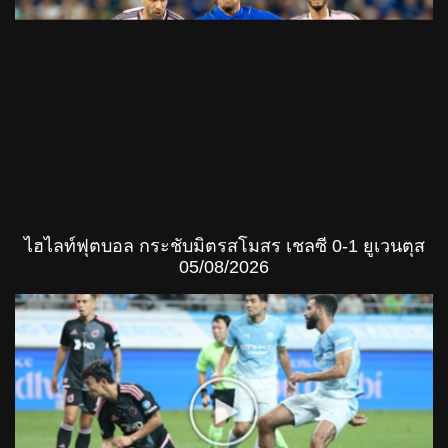
ไฮไลท์ฟุตบอล กระชับมิตรสโมสร เชลซี 0-1 ยูเวนตุส
05/08/2026