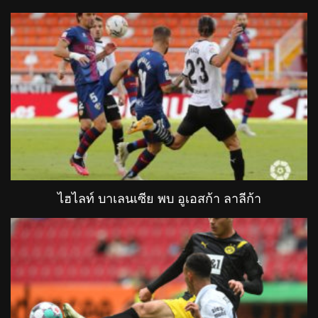
ไฮไลท์ บาเลนเซีย พบ อูเอสก้า ลาลีก้า