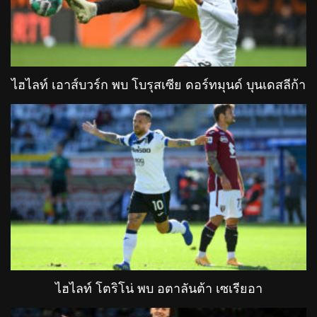
ไฮไลท์ เอาส์บวร์ก พบ โบรุสเซีย ดอร์ทมุนด์ บุนเดสลีก้า
ไฮไลท์ โตริโน่ พบ อตาลันต้า เซเรียอา