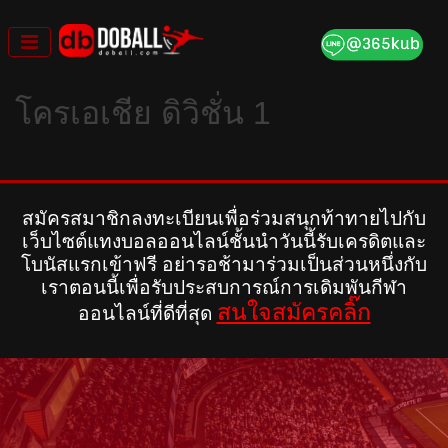
Skip
to
content
โครเอเชีย ดิวิชั่น 1
สมัครสมาชิกลงทะเบียนเพื่อร่วมสนุกท้าทายไปกับ
เว็บไซต์แทงบอลออนไลน์ชั้นนำวันนี้รับเครดิตและ
โบนัสแรกเข้าฟรี อย่ารอช้ามาร่วมเป็นส่วนหนึ่งกับ
เราตอนนี้เพื่อรับประสบการณ์การเดิมพันกีฬา
สนใจสมัครคลิ๊ก
ออนไลน์ที่ดีที่สุด