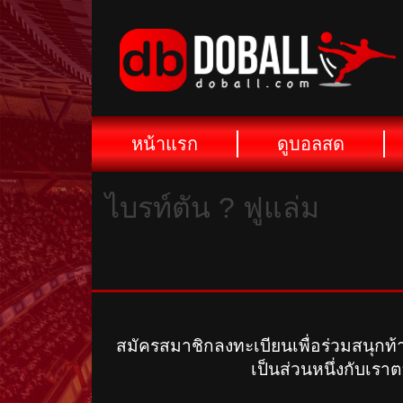
Skip
to
content
หน้าแรก
ดูบอลสด
ไบรท์ตัน ? ฟูแล่ม
สมัครสมาชิกลงทะเบียนเพื่อร่วมสนุกท้
เป็นส่วนหนึ่งกับเราต