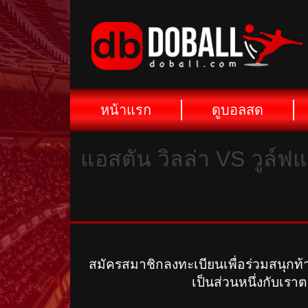
Skip
to
content
หน้าแรก
ดูบอลสด
แอสตัน วิลล่า VS วูล์ฟ
สมัครสมาชิกลงทะเบียนเพื่อร่วมสนุกท้
เป็นส่วนหนึ่งกับเราต