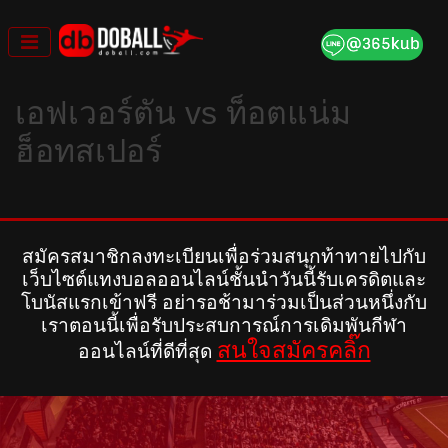
Skip
to
content
เอฟเวอร์ตัน vs ท็อตแน่ม
ฮ็อทสเปอร์
สมัครสมาชิกลงทะเบียนเพื่อร่วมสนุกท้าทายไปกับ
เว็บไซต์แทงบอลออนไลน์ชั้นนำวันนี้รับเครดิตและ
โบนัสแรกเข้าฟรี อย่ารอช้ามาร่วมเป็นส่วนหนึ่งกับ
เราตอนนี้เพื่อรับประสบการณ์การเดิมพันกีฬา
สนใจสมัครคลิ๊ก
ออนไลน์ที่ดีที่สุด