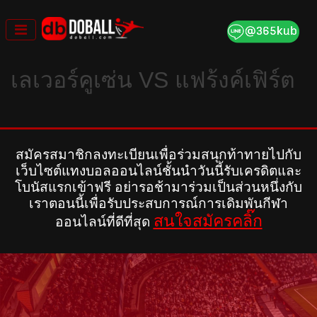
Skip
to
content
เลเวอร์คูเซ่น VS แฟร้งค์เฟิร์ต
สมัครสมาชิกลงทะเบียนเพื่อร่วมสนุกท้าทายไปกับ
เว็บไซต์แทงบอลออนไลน์ชั้นนำวันนี้รับเครดิตและ
โบนัสแรกเข้าฟรี อย่ารอช้ามาร่วมเป็นส่วนหนึ่งกับ
เราตอนนี้เพื่อรับประสบการณ์การเดิมพันกีฬา
สนใจสมัครคลิ๊ก
ออนไลน์ที่ดีที่สุด