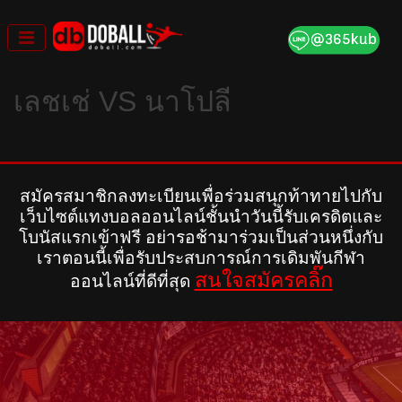
Skip
to
content
เลชเช่ VS นาโปลี
สมัครสมาชิกลงทะเบียนเพื่อร่วมสนุกท้าทายไปกับ
เว็บไซต์แทงบอลออนไลน์ชั้นนำวันนี้รับเครดิตและ
โบนัสแรกเข้าฟรี อย่ารอช้ามาร่วมเป็นส่วนหนึ่งกับ
เราตอนนี้เพื่อรับประสบการณ์การเดิมพันกีฬา
สนใจสมัครคลิ๊ก
ออนไลน์ที่ดีที่สุด