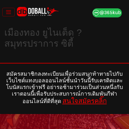
Skip
to
content
เมืองทอง ยูไนเต็ด ?
สมุทรปราการ ซิตี้
สมัครสมาชิกลงทะเบียนเพื่อร่วมสนุกท้าทายไปกับ
เว็บไซต์แทงบอลออนไลน์ชั้นนำวันนี้รับเครดิตและ
โบนัสแรกเข้าฟรี อย่ารอช้ามาร่วมเป็นส่วนหนึ่งกับ
เราตอนนี้เพื่อรับประสบการณ์การเดิมพันกีฬา
สนใจสมัครคลิ๊ก
ออนไลน์ที่ดีที่สุด