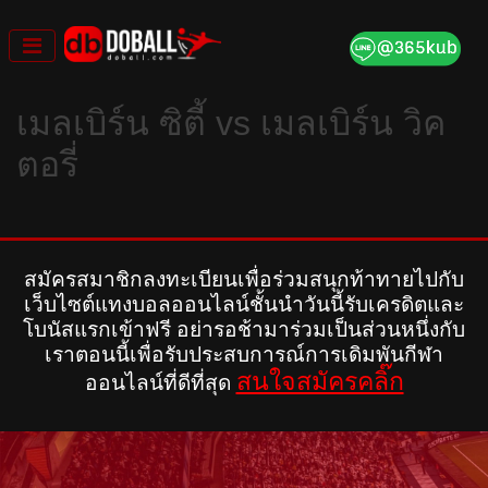
Skip
to
content
เมลเบิร์น ซิตี้ vs เมลเบิร์น วิค
ตอรี่
สมัครสมาชิกลงทะเบียนเพื่อร่วมสนุกท้าทายไปกับ
เว็บไซต์แทงบอลออนไลน์ชั้นนำวันนี้รับเครดิตและ
โบนัสแรกเข้าฟรี อย่ารอช้ามาร่วมเป็นส่วนหนึ่งกับ
เราตอนนี้เพื่อรับประสบการณ์การเดิมพันกีฬา
สนใจสมัครคลิ๊ก
ออนไลน์ที่ดีที่สุด