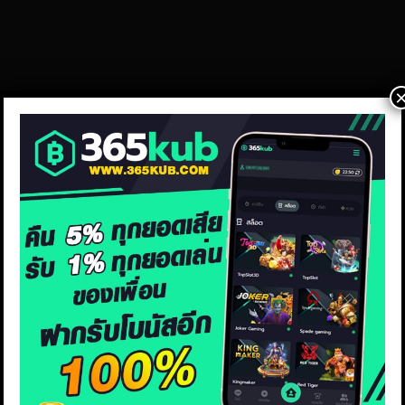
โปรแกรมบอล
ผลบอล
ไฮไลท์ฟุตบอล
ติก บิลเบา
าทายไปกับเว็บไซต์แทงบอลออนไลน์ชั้นนำวันนี้รับเครด
อนนี้เพื่อรับประสบการณ์การเดิมพันกีฬาออนไลน์ที่ดีที่ส