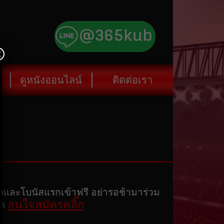
×
ดูหนังออนไลน์
ติดต่อเรา
ิตและโบนัสแรกเข้าฟรี อย่ารอช้ามาร่วม
สนใจสมัครคลิ๊ก
ุด