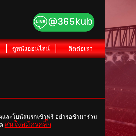
×
ดูหนังออนไลน์
ติดต่อเรา
ิตและโบนัสแรกเข้าฟรี อย่ารอช้ามาร่วม
สนใจสมัครคลิ๊ก
ุด