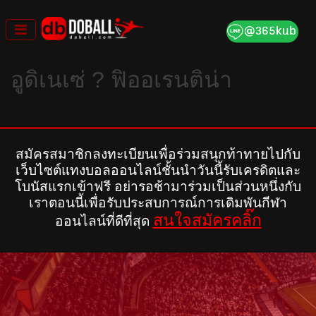
Skip
to
content
อูดิเนเซ่ ? ฟิออเรนติน่า
สมัครสมาชิกลงทะเบียนเพื่อร่วมสนุกท้าทายไปกับ
เว็บไซต์แทงบอลออนไลน์ชั้นนำวันนี้รับเครดิตและ
โบนัสแรกเข้าฟรี อย่ารอช้ามาร่วมเป็นส่วนหนึ่งกับ
เราตอนนี้เพื่อรับประสบการณ์การเดิมพันกีฬา
สนใจสมัครคลิ๊ก
ออนไลน์ที่ดีที่สุด