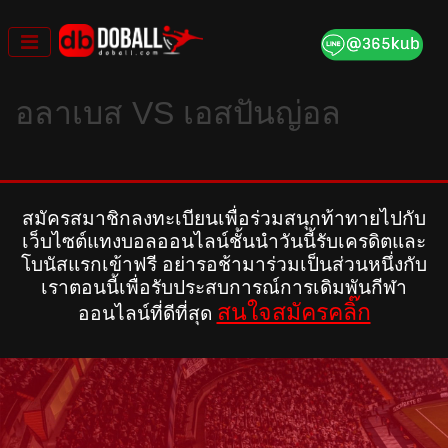
Skip
to
content
อลาเบส VS เอสปันญ่อล
สมัครสมาชิกลงทะเบียนเพื่อร่วมสนุกท้าทายไปกับ
เว็บไซต์แทงบอลออนไลน์ชั้นนำวันนี้รับเครดิตและ
โบนัสแรกเข้าฟรี อย่ารอช้ามาร่วมเป็นส่วนหนึ่งกับ
เราตอนนี้เพื่อรับประสบการณ์การเดิมพันกีฬา
สนใจสมัครคลิ๊ก
ออนไลน์ที่ดีที่สุด