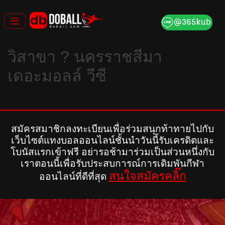
Skip
to
content
วิสาขา ? นครราชสีมา
เดอะมอลล์ วีซี
สมัครสมาชิกลงทะเบียนเพื่อร่วมสนุกท้าทายไปกับ
เว็บไซต์แทงบอลออนไลน์ชั้นนำวันนี้รับเครดิตและ
โบนัสแรกเข้าฟรี อย่ารอช้ามาร่วมเป็นส่วนหนึ่งกับ
เราตอนนี้เพื่อรับประสบการณ์การเดิมพันกีฬา
สนใจสมัครคลิ๊ก
ออนไลน์ที่ดีที่สุด