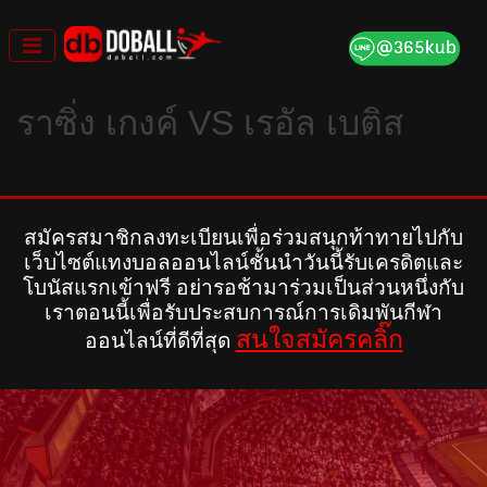
Skip
to
content
ราซิ่ง เกงค์ VS เรอัล เบติส
สมัครสมาชิกลงทะเบียนเพื่อร่วมสนุกท้าทายไปกับ
เว็บไซต์แทงบอลออนไลน์ชั้นนำวันนี้รับเครดิตและ
โบนัสแรกเข้าฟรี อย่ารอช้ามาร่วมเป็นส่วนหนึ่งกับ
เราตอนนี้เพื่อรับประสบการณ์การเดิมพันกีฬา
สนใจสมัครคลิ๊ก
ออนไลน์ที่ดีที่สุด