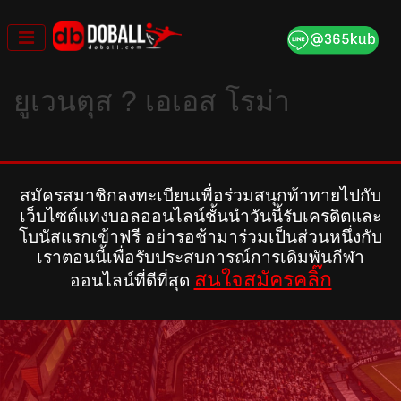
Skip
to
content
ยูเวนตุส ? เอเอส โรม่า
สมัครสมาชิกลงทะเบียนเพื่อร่วมสนุกท้าทายไปกับ
เว็บไซต์แทงบอลออนไลน์ชั้นนำวันนี้รับเครดิตและ
โบนัสแรกเข้าฟรี อย่ารอช้ามาร่วมเป็นส่วนหนึ่งกับ
เราตอนนี้เพื่อรับประสบการณ์การเดิมพันกีฬา
สนใจสมัครคลิ๊ก
ออนไลน์ที่ดีที่สุด