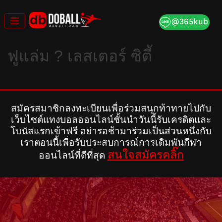
Skip
to
content
×
ฟูแล่ม ? เลสเตอร์ ซิตี้
สมัครสมาชิกลงทะเบียนเพื่อร่วมสนุกท้าทายไปกับ
เว็บไซต์แทงบอลออนไลน์ชั้นนำวันนี้รับเครดิตและ
โบนัสแรกเข้าฟรี อย่ารอช้ามาร่วมเป็นส่วนหนึ่งกับ
เราตอนนี้เพื่อรับประสบการณ์การเดิมพันกีฬา
สนใจสมัครคลิ๊ก
ออนไลน์ที่ดีที่สุด