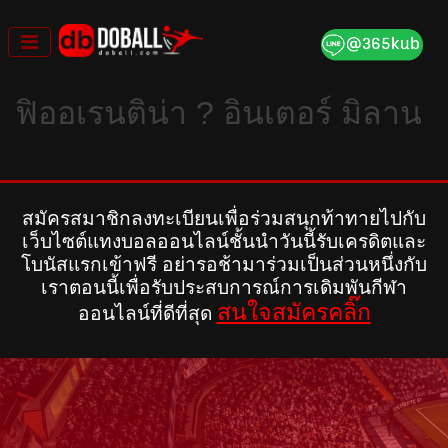
Skip
to
content
ฟิออเรนติน่า ? อินเตอร์ มิลาน
สมัครสมาชิกลงทะเบียนเพื่อร่วมสนุกท้าทายไปกับ
เว็บไซต์แทงบอลออนไลน์ชั้นนำวันนี้รับเครดิตและ
โบนัสแรกเข้าฟรี อย่ารอช้ามาร่วมเป็นส่วนหนึ่งกับ
เราตอนนี้เพื่อรับประสบการณ์การเดิมพันกีฬา
สนใจสมัครคลิ๊ก
ออนไลน์ที่ดีที่สุด