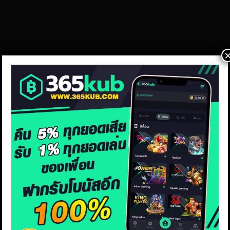
โปรแกรมบอล
ผลบอล
ไฮไลท์ฟุตบอล
าทายไปกับเว็บไซต์แทงบอลออนไลน์ชั้นนำวันนี้รับเครด
อนนี้เพื่อรับประสบการณ์การเดิมพันกีฬาออนไลน์ที่ดีที่ส