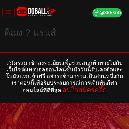
Skip
to
content
ดิฌง ? แรนส์
สมัครสมาชิกลงทะเบียนเพื่อร่วมสนุกท้าทายไปกับ
เว็บไซต์แทงบอลออนไลน์ชั้นนำวันนี้รับเครดิตและ
โบนัสแรกเข้าฟรี อย่ารอช้ามาร่วมเป็นส่วนหนึ่งกับ
เราตอนนี้เพื่อรับประสบการณ์การเดิมพันกีฬา
สนใจสมัครคลิ๊ก
ออนไลน์ที่ดีที่สุด