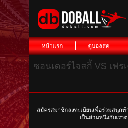
Skip
to
content
หน้าแรก
ดูบอลสด
ซอนเดอร์ไจสกี้ VS เฟรเ
สมัครสมาชิกลงทะเบียนเพื่อร่วมสนุกท้
เป็นส่วนหนึ่งกับเราต