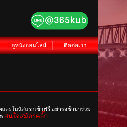
ดูหนังออนไลน์
ติดต่อเรา
ิตและโบนัสแรกเข้าฟรี อย่ารอช้ามาร่วม
สนใจสมัครคลิ๊ก
ุด