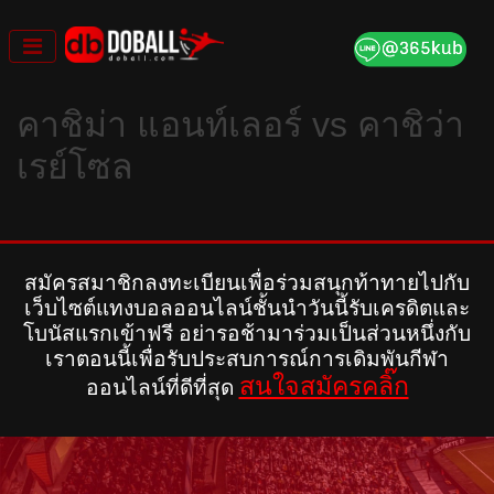
Skip
to
content
คาชิม่า แอนท์เลอร์ vs คาชิว่า
เรย์โซล
สมัครสมาชิกลงทะเบียนเพื่อร่วมสนุกท้าทายไปกับ
เว็บไซต์แทงบอลออนไลน์ชั้นนำวันนี้รับเครดิตและ
โบนัสแรกเข้าฟรี อย่ารอช้ามาร่วมเป็นส่วนหนึ่งกับ
เราตอนนี้เพื่อรับประสบการณ์การเดิมพันกีฬา
สนใจสมัครคลิ๊ก
ออนไลน์ที่ดีที่สุด