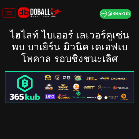
Skip
to
content
ไฮไลท์ ไบเออร์ เลเวอร์คูเซ่น
พบ บาเยิร์น มิวนิค เดเอฟเบ
โพคาล รอบชิงชนะเลิศ