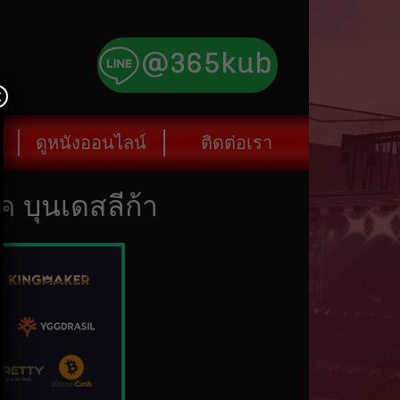
×
ดูหนังออนไลน์
ติดต่อเรา
ิค บุนเดสลีก้า