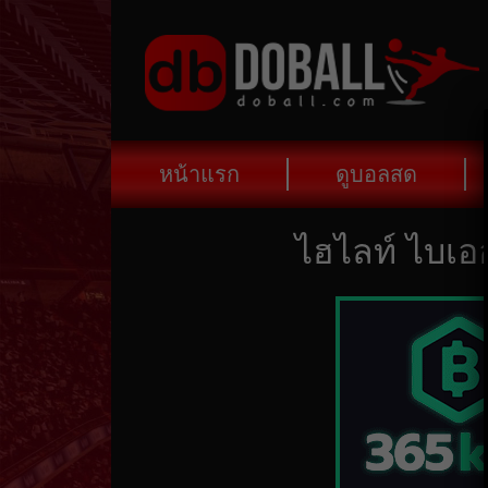
Skip
to
content
หน้าแรก
ดูบอลสด
ไฮไลท์ ไบเออร