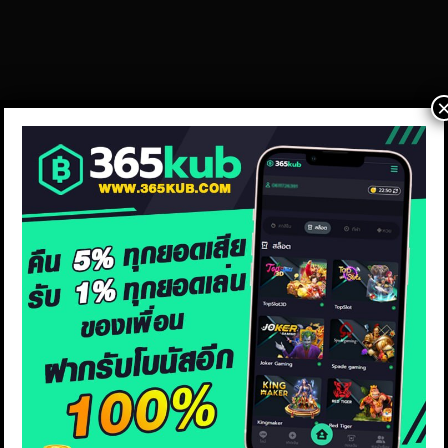
โปรแกรมบอล
ผลบอล
ไฮไลท์ฟุตบอล
์ เลเวอร์คูเซ่น พบ บาเยิร์น มิวน