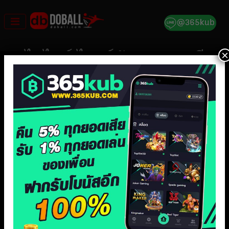
Skip
to
content
×
ไฮไลท์ ไบรจ์ตัน พบ เชลซี
พรีเมียร์ลีก