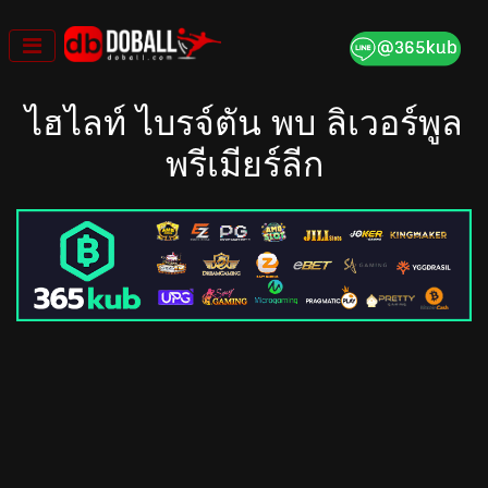
Skip
to
content
ไฮไลท์ ไบรจ์ตัน พบ ลิเวอร์พูล
พรีเมียร์ลีก