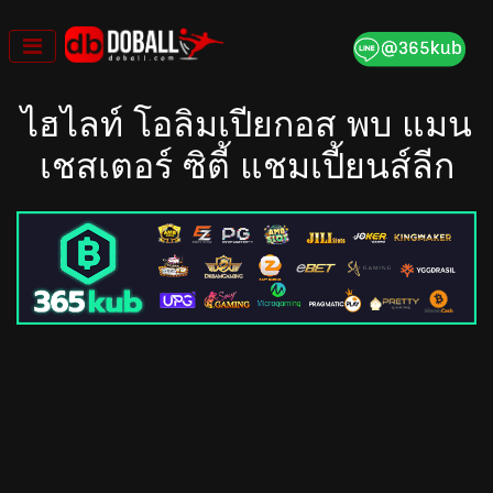
Skip
to
content
ไฮไลท์ โอลิมเปียกอส พบ แมน
เชสเตอร์ ซิตี้ แชมเปี้ยนส์ลีก