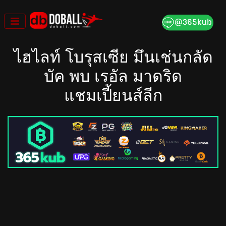
Skip
to
content
ไฮไลท์ โบรุสเซีย มึนเช่นกลัด
บัค พบ เรอัล มาดริด
แชมเปี้ยนส์ลีก