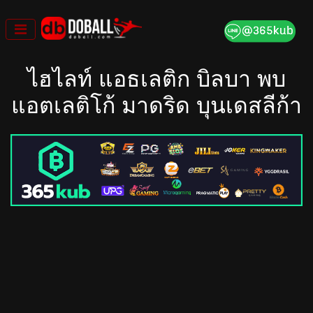
Skip
to
content
ไฮไลท์ แอธเลติก บิลบา พบ
แอตเลติโก้ มาดริด บุนเดสลีก้า