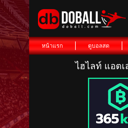
Skip
to
content
หน้าแรก
ดูบอลสด
ไฮไลท์ แอตเล