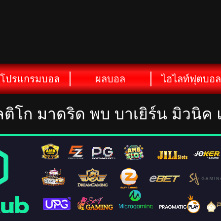
โปรแกรมบอล
ผลบอล
ไฮไลท์ฟุตบอล
ติโก มาดริด พบ บาเยิร์น มิวนิค แ