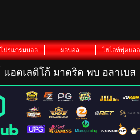
โปรแกรมบอล
ผลบอล
ไฮไลท์ฟุตบอล
 แอตเลติโก้ มาดริด พบ อลาเบส 