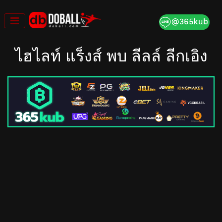
Skip
to
content
ไฮไลท์ แร็งส์ พบ ลีลล์ ลีกเอิง