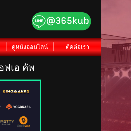
ดูหนังออนไลน์
ติดต่อเรา
อฟเอ คัพ