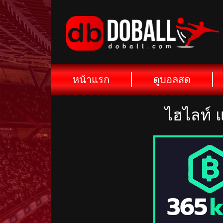
Skip
to
content
หน้าแรก
ดูบอลสด
ไฮไลท์ 