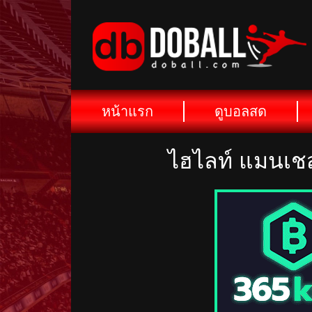
Skip
to
content
หน้าแรก
ดูบอลสด
ไฮไลท์ แมนเชสเ