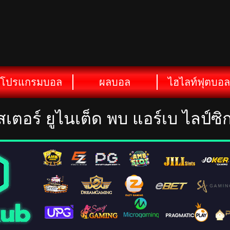
โปรแกรมบอล
ผลบอล
ไฮไลท์ฟุตบอล
ตอร์ ยูไนเต็ด พบ แอร์เบ ไลป์ซิก