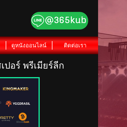
ดูหนังออนไลน์
ติดต่อเรา
อร์ พรีเมียร์ลีก