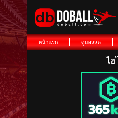
Skip
to
content
หน้าแรก
ดูบอลสด
ไฮไ