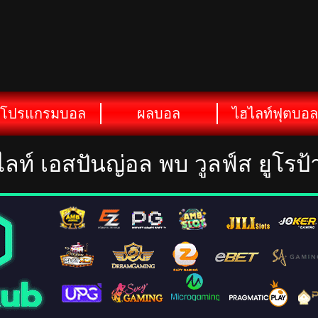
โปรแกรมบอล
ผลบอล
ไฮไลท์ฟุตบอล
ลท์ เอสปันญ่อล พบ วูลฟ์ส ยูโรป้