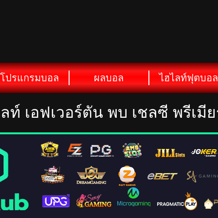
โปรแกรมบอล
ผลบอล
ไฮไลท์ฟุตบอล
ลท์ เอฟเวอร์ตัน พบ เชลซี พรีเมียร