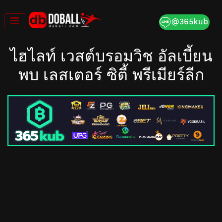
Skip
to
content
ไฮไลท์ เวสต์บรอมวิช อัลเบี้ยน
พบ เลสเตอร์ ซิตี้ พรีเมียร์ลีก