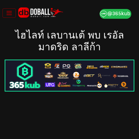
Skip
to
content
ไฮไลท์ เลบานเต้ พบ เรอัล
มาดริด ลาลีก้า