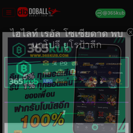
Skip
to
content
×
ไฮไลท์ เรอัล โซเซียดาด พบ
นาโปลี ยูโรป้าลีก