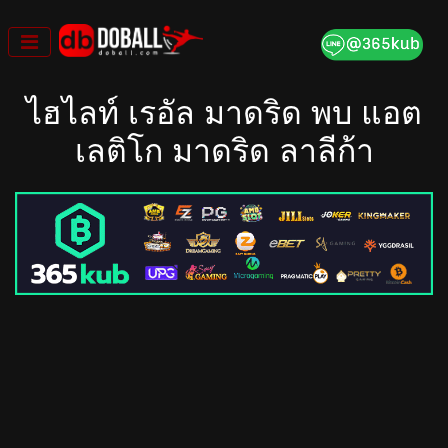
Skip
to
content
ไฮไลท์ เรอัล มาดริด พบ แอต
เลติโก มาดริด ลาลีก้า