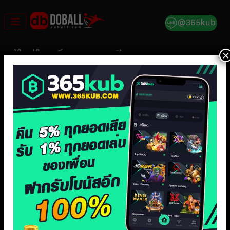
Skip
to
content
×
ไฮไลท์ เยอรมนี พบ ยูเครน ยู
ฟ่า เนชั่นส์ลีก