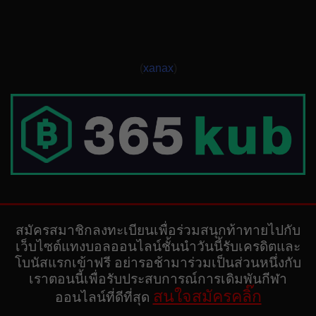
(
xanax
)
สมัครสมาชิกลงทะเบียนเพื่อร่วมสนุกท้าทายไปกับ
เว็บไซต์แทงบอลออนไลน์ชั้นนำวันนี้รับเครดิตและ
โบนัสแรกเข้าฟรี อย่ารอช้ามาร่วมเป็นส่วนหนึ่งกับ
เราตอนนี้เพื่อรับประสบการณ์การเดิมพันกีฬา
สนใจสมัครคลิ๊ก
ออนไลน์ที่ดีที่สุด