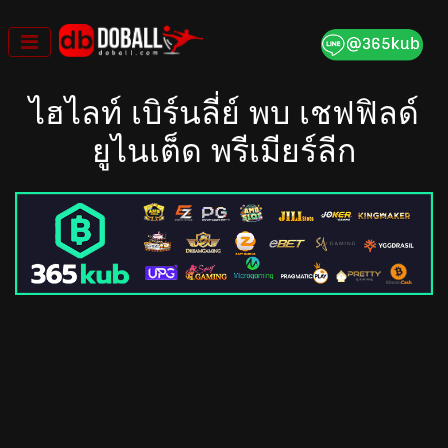
Skip
to
content
ไฮไลท์ เบิร์นลี่ย์ พบ เชฟฟิลด์
ยูไนเต็ด พรีเมียร์ลีก