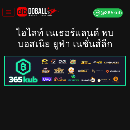
Skip
to
content
ไฮไลท์ เนเธอร์แลนด์ พบ
บอสเนีย ยูฟ่า เนชั่นส์ลีก