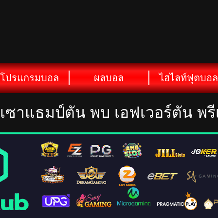
โปรแกรมบอล
ผลบอล
ไฮไลท์ฟุตบอล
เซาแธมป์ตัน พบ เอฟเวอร์ตัน พรีเ