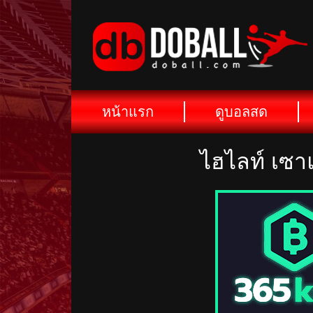
Skip
to
content
หน้าแรก
ดูบอลสด
ไฮไลท์ เซาแ