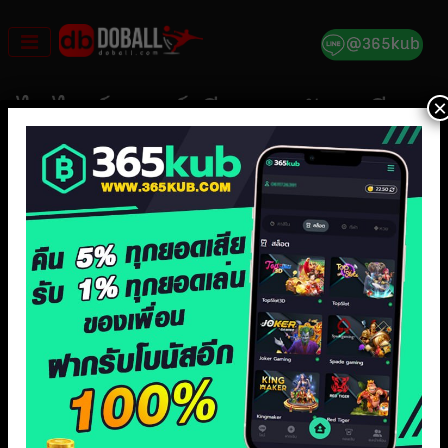
Skip
to
content
×
ไฮไลท์ เซอร์เบีย พบ ฮังการี เน
ชันส์ลีก